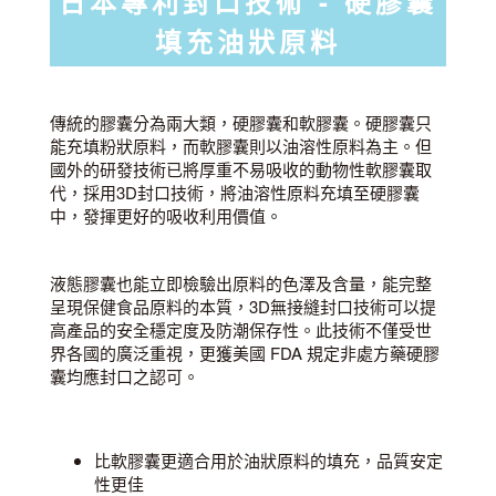
日本專利封口技術 - 硬膠囊
填充油狀原料
傳統的膠囊分為兩大類，硬膠囊和軟膠囊。硬膠囊只
能充填粉狀原料，而軟膠囊則以油溶性原料為主。但
國外的研發技術已將厚重不易吸收的動物性軟膠囊取
代，採用3D封口技術，將油溶性原料充填至硬膠囊
中，發揮更好的吸收利用價值。
液態膠囊也能立即檢驗出原料的色澤及含量，能完整
呈現保健食品原料的本質，3D無接縫封口技術可以提
高產品的安全穩定度及防潮保存性。此技術不僅受世
界各國的廣泛重視，更獲美國 FDA 規定非處方藥硬膠
囊均應封口之認可。
比軟膠囊更適合用於油狀原料的填充，品質安定
性更佳