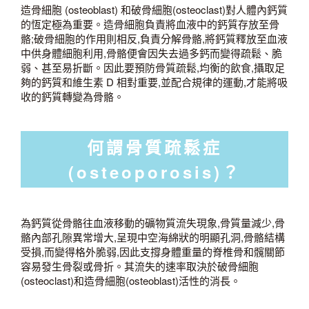
造骨細胞 (osteoblast) 和破骨細胞(osteoclast)對人體內鈣質
的恆定極為重要。造骨細胞負責將血液中的鈣質存放至骨
骼;破骨細胞的作用則相反,負責分解骨骼,將鈣質釋放至血液
中供身體細胞利用,骨骼便會因失去過多鈣而變得疏鬆、脆
弱、甚至易折斷。因此要預防骨質疏鬆,均衡的飲食,攝取足
夠的鈣質和維生素 D 相對重要,並配合規律的運動,才能將吸
收的鈣質轉變為骨骼。
何謂骨質疏鬆症
(osteoporosis)？
為鈣質從骨骼往血液移動的礦物質流失現象,骨質量減少,骨
骼內部孔隙異常增大,呈現中空海綿狀的明顯孔洞,骨骼結構
受損,而變得格外脆弱,因此支撐身體重量的脊椎骨和髖關節
容易發生骨裂或骨折。其流失的速率取決於破骨細胞
(osteoclast)和造骨細胞(osteoblast)活性的消長。