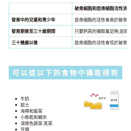
破骨細胞和造骨細胞活性消
發育中的兒童和青少年
造骨細胞的活性會高於破骨細
發育期後至三十歲期間
只要鈣質的攝取量足夠,這兩
三十幾歲以後
造骨細胞的活性會低於破骨細
可以從以下的食物中攝取得到
牛奶
起士
海帶和髮菜
小魚乾和蝦米
深綠色蔬菜:莧菜
豆類