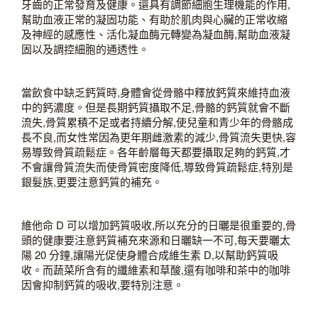
牙齒的正常發育及健康。還具有調節細胞生理機能的作用,
幫助血液正常的凝固功能、有助於肌肉與心臟的正常收縮
及神經的感應性、活化凝血酶元轉變為凝血酶,幫助血液凝
固以及調控細胞的通透性。
當飲食中缺乏鈣質時,身體會從骨骼中釋放鈣質來維持血液
中的鈣濃度。但是長期鈣質攝取不足,骨骼的鈣質就會不斷
流失,骨質累積不足或者持續分解,使兒童和青少年的骨骼成
長不良,而女性常因為更年期雌激素的減少,骨質流失更快,容
易導致骨質疏鬆症。各年齡層每天都要攝取足夠的鈣質,才
不會讓骨質流失而使骨質密度降低,導致骨質疏鬆症,特別是
銀髮族,更要注意鈣質的補充。
維他命 D 可以增加鈣質吸收,所以充分的日曬是很重要的,骨
頭的健康要注意鈣質補充來源和日曬缺一不可,每天要曬太
陽 20 分鐘,讓陽光促使身體合成維生素 D,以幫助鈣質吸
收。而蔬菜所含有的纖維素和草酸,還有咖啡和茶中的咖啡
因會抑制鈣質的吸收,要特別注意。